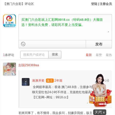
【澳门六合彩】评论区
登陆
|
注册会员
发布
搜索
1
条评论
最新
最赞
最热
彭国258369aa
港澳开奖
2年前
1楼
版主
全网赔率最高：香港.澳门48.8倍，
注册参与抢红包！
聊天室红包24小时不停送，
充值抢红包最高18888元
【汇彩网--网址：9918.cc】
回复
顶
关闭 x
初來同事了，有不懂得，我会多问，别嫌弃我烦，版主，谢谢