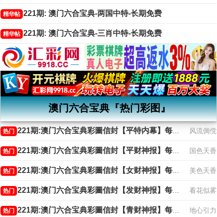
221期: 澳门六合宝典-两国中特-长期免费
精华帖
221期: 澳门六合宝典-三肖中特-长期免费
精华帖
澳门六合宝典『热门彩图』
221期:澳门六合宝典彩圖信封【平特内幕】每期自动更新
风流倜傥
热门
221期:澳门六合宝典彩圖信封【平财神报】每期自动更新
国色天香
热门
221期:澳门六合宝典彩圖信封【女财神报】每期自动更新
美色天香
热门
221期:澳门六合宝典彩圖信封【发财神报】每期自动更新
看花似雾
热门
221期:澳门六合宝典彩圖信封【青财神报】每期自动更新
地心引力
热门