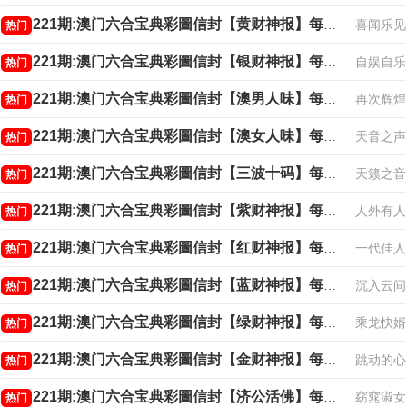
221期:澳门六合宝典彩圖信封【黄财神报】每期自动更新
喜闻乐见
热门
221期:澳门六合宝典彩圖信封【银财神报】每期自动更新
自娱自乐
热门
221期:澳门六合宝典彩圖信封【澳男人味】每期自动更新
再次辉煌
热门
221期:澳门六合宝典彩圖信封【澳女人味】每期自动更新
天音之声
热门
221期:澳门六合宝典彩圖信封【三波十码】每期自动更新
天籁之音
热门
221期:澳门六合宝典彩圖信封【紫财神报】每期自动更新
人外有人
热门
221期:澳门六合宝典彩圖信封【红财神报】每期自动更新
一代佳人
热门
221期:澳门六合宝典彩圖信封【蓝财神报】每期自动更新
沉入云间
热门
221期:澳门六合宝典彩圖信封【绿财神报】每期自动更新
乘龙快婿
热门
221期:澳门六合宝典彩圖信封【金财神报】每期自动更新
跳动的心
热门
221期:澳门六合宝典彩圖信封【济公活佛】每期自动更新
窈窕淑女
热门