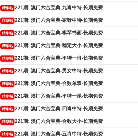
221期: 澳门六合宝典-九肖中特-长期免费
精华帖
221期: 澳门六合宝典-家野中特-长期免费
精华帖
221期: 澳门六合宝典-棋琴书画-长期免费
精华帖
221期: 澳门六合宝典-稳定大小-长期免费
精华帖
221期: 澳门六合宝典-平特一肖-长期免费
精华帖
221期: 澳门六合宝典-男女中特-长期免费
精华帖
221期: 澳门六合宝典-合数单双-长期免费
精华帖
221期: 澳门六合宝典-平特一尾-长期免费
精华帖
221期: 澳门六合宝典-四肖中特-长期免费
精华帖
221期: 澳门六合宝典-合数大小-长期免费
精华帖
221期: 澳门六合宝典-五肖中特-长期免费
精华帖