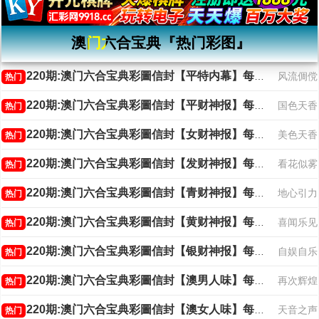
澳门六合宝典『热门彩图』
220期:澳门六合宝典彩圖信封【平特内幕】每期自动更新
风流倜傥
热门
220期:澳门六合宝典彩圖信封【平财神报】每期自动更新
国色天香
热门
220期:澳门六合宝典彩圖信封【女财神报】每期自动更新
美色天香
热门
220期:澳门六合宝典彩圖信封【发财神报】每期自动更新
看花似雾
热门
220期:澳门六合宝典彩圖信封【青财神报】每期自动更新
地心引力
热门
220期:澳门六合宝典彩圖信封【黄财神报】每期自动更新
喜闻乐见
热门
220期:澳门六合宝典彩圖信封【银财神报】每期自动更新
自娱自乐
热门
220期:澳门六合宝典彩圖信封【澳男人味】每期自动更新
再次辉煌
热门
220期:澳门六合宝典彩圖信封【澳女人味】每期自动更新
天音之声
热门