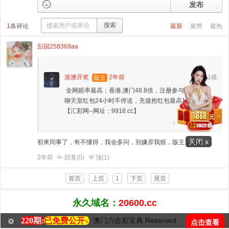
发布
搜索
1
条评论
最新
最赞
最热
彭国258369aa
港澳开奖
2年前
1楼
版主
全网赔率最高：香港.澳门48.8倍，
注册参与抢红包！
聊天室红包24小时不停送，
充值抢红包最高18888元
【汇彩网--网址：9918.cc】
回复
顶
关闭 x
初來同事了，有不懂得，我会多问，别嫌弃我烦，版主，谢谢
2年前
回复(0)
顶(
1
)
首页
上页
1
下页
尾页
永久域名：
20600.cc
Copyright © 澳门六合彩宝典 Reserved
220期:
已免费公开√
❎
点击查看