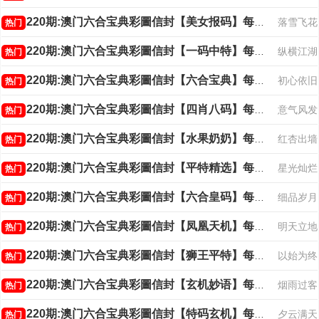
220期:澳门六合宝典彩圖信封【美女报码】每期自动更新
落雪飞花
热门
220期:澳门六合宝典彩圖信封【一码中特】每期自动更新
纵横江湖
热门
220期:澳门六合宝典彩圖信封【六合宝典】每期自动更新
初心依旧
热门
220期:澳门六合宝典彩圖信封【四肖八码】每期自动更新
意气风发
热门
220期:澳门六合宝典彩圖信封【水果奶奶】每期自动更新
红杏出墙
热门
220期:澳门六合宝典彩圖信封【平特精选】每期自动更新
星光灿烂
热门
220期:澳门六合宝典彩圖信封【六合皇码】每期自动更新
细品岁月
热门
220期:澳门六合宝典彩圖信封【凤凰天机】每期自动更新
明天立地
热门
220期:澳门六合宝典彩圖信封【狮王平特】每期自动更新
以始为终
热门
220期:澳门六合宝典彩圖信封【玄机妙语】每期自动更新
烟雨过客
热门
220期:澳门六合宝典彩圖信封【特码玄机】每期自动更新
夕云满天
热门