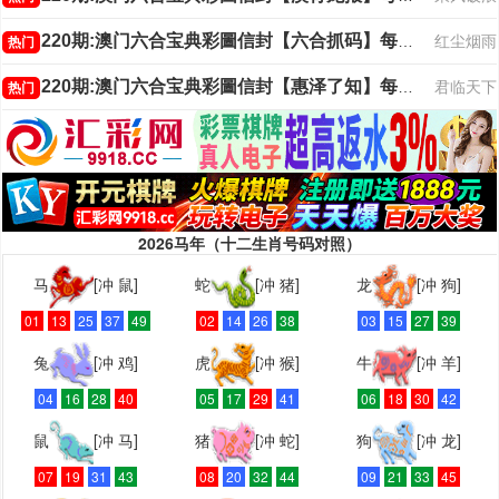
220期:澳门六合宝典彩圖信封【六合抓码】每期自动更新
红尘烟雨
热门
220期:澳门六合宝典彩圖信封【惠泽了知】每期自动更新
君临天下
热门