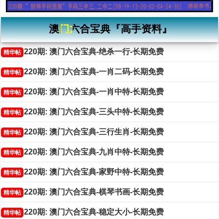
澳门六合宝典『高手资料』
220期: 澳门六合宝典-绝杀一行-长期免费
精华帖
220期: 澳门六合宝典-一肖二码-长期免费
精华帖
220期: 澳门六合宝典-一肖中特-长期免费
精华帖
220期: 澳门六合宝典-三头中特-长期免费
精华帖
220期: 澳门六合宝典-三行生肖-长期免费
精华帖
220期: 澳门六合宝典-九肖中特-长期免费
精华帖
220期: 澳门六合宝典-家野中特-长期免费
精华帖
220期: 澳门六合宝典-棋琴书画-长期免费
精华帖
220期: 澳门六合宝典-稳定大小-长期免费
精华帖