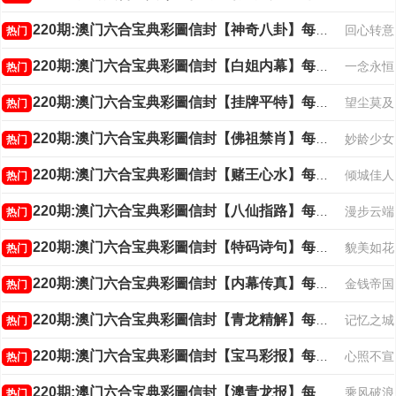
220期:澳门六合宝典彩圖信封【神奇八卦】每期自动更新
回心转意
热门
220期:澳门六合宝典彩圖信封【白姐内幕】每期自动更新
一念永恒
热门
220期:澳门六合宝典彩圖信封【挂牌平特】每期自动更新
望尘莫及
热门
220期:澳门六合宝典彩圖信封【佛祖禁肖】每期自动更新
妙龄少女
热门
220期:澳门六合宝典彩圖信封【赌王心水】每期自动更新
倾城佳人
热门
220期:澳门六合宝典彩圖信封【八仙指路】每期自动更新
漫步云端
热门
220期:澳门六合宝典彩圖信封【特码诗句】每期自动更新
貌美如花
热门
220期:澳门六合宝典彩圖信封【内幕传真】每期自动更新
金钱帝国
热门
220期:澳门六合宝典彩圖信封【青龙精解】每期自动更新
记忆之城
热门
220期:澳门六合宝典彩圖信封【宝马彩报】每期自动更新
心照不宣
热门
220期:澳门六合宝典彩圖信封【澳青龙报】每期自动更新
乘风破浪
热门