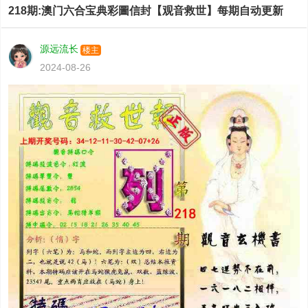
218期:澳门六合宝典彩圖信封【观音救世】每期自动更新
源远流长
楼主
2024-08-26