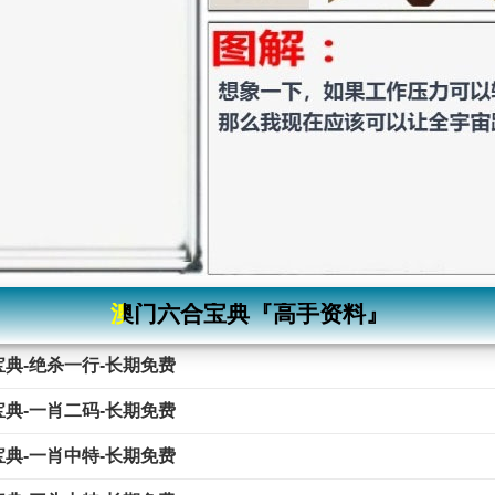
澳门六合宝典『高手资料』
合宝典-绝杀一行-长期免费
合宝典-一肖二码-长期免费
合宝典-一肖中特-长期免费