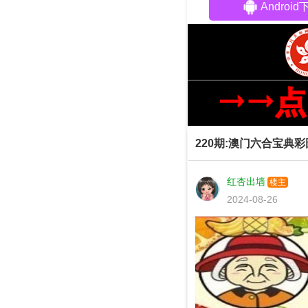
Android
220期:澳门六合宝典
红杏出墙
楼主
2024-08-26