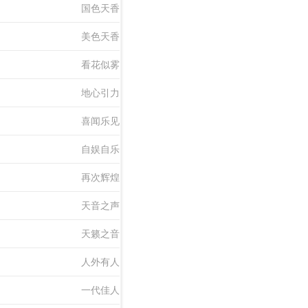
国色天香
美色天香
看花似雾
地心引力
喜闻乐见
自娱自乐
再次辉煌
天音之声
天籁之音
人外有人
一代佳人