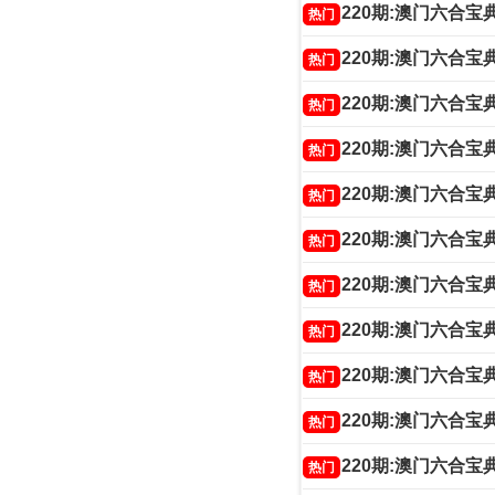
220期:澳门六合
热门
220期:澳门六合
热门
220期:澳门六合
热门
220期:澳门六合
热门
220期:澳门六合
热门
220期:澳门六合
热门
220期:澳门六合
热门
220期:澳门六合
热门
220期:澳门六合
热门
220期:澳门六合
热门
220期:澳门六合
热门