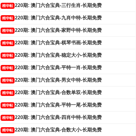
220期: 澳门六合宝典-三行生肖-长期免费
精华帖
220期: 澳门六合宝典-九肖中特-长期免费
精华帖
220期: 澳门六合宝典-家野中特-长期免费
精华帖
220期: 澳门六合宝典-棋琴书画-长期免费
精华帖
220期: 澳门六合宝典-稳定大小-长期免费
精华帖
220期: 澳门六合宝典-平特一肖-长期免费
精华帖
220期: 澳门六合宝典-男女中特-长期免费
精华帖
220期: 澳门六合宝典-合数单双-长期免费
精华帖
220期: 澳门六合宝典-平特一尾-长期免费
精华帖
220期: 澳门六合宝典-四肖中特-长期免费
精华帖
220期: 澳门六合宝典-合数大小-长期免费
精华帖