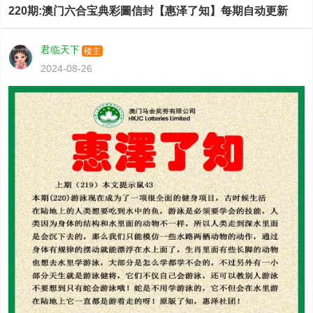
220期:澳门六合宝典彩圖信封【惠泽了知】每期自动更新
君临天下
楼主
2024-08-26