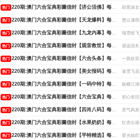
220期:澳门六合宝典彩圖信封【济公活佛】每期自动更新
窈窕淑女
热门
220期:澳门六合宝典彩圖信封【天龙爆料】每期自动更新
楚云潇雨
热门
220期:澳门六合宝典彩圖信封【九龙内幕】每期自动更新
瑞雪纷飞
热门
220期:澳门六合宝典彩圖信封【观音救世】每期自动更新
源远流长
热门
220期:澳门六合宝典彩圖信封【六合头条】每期自动更新
一路欢笑
热门
220期:澳门六合宝典彩圖信封【美女报码】每期自动更新
落雪飞花
热门
220期:澳门六合宝典彩圖信封【一码中特】每期自动更新
纵横江湖
热门
220期:澳门六合宝典彩圖信封【六合宝典】每期自动更新
初心依旧
热门
220期:澳门六合宝典彩圖信封【四肖八码】每期自动更新
意气风发
热门
220期:澳门六合宝典彩圖信封【水果奶奶】每期自动更新
红杏出墙
热门
220期:澳门六合宝典彩圖信封【平特精选】每期自动更新
星光灿烂
热门